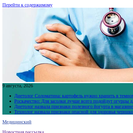
Перейти к содержимому
9 августа, 2026
Диетолог Соломатина: картофель нужно хранить в темн
Роскачество: Для засолки лучше всего подойдут огурцы 
Диетолог назвала признаки полезного йогурта в магазине
Технолог назвала признаки опасной для здоровья черник
Медицинский
Новостная рассылка