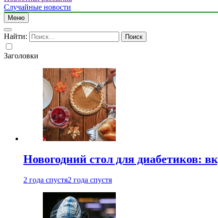
Случайные новости
Меню
Найти:
Заголовки
Новогодний стол для диабетиков: вк
2 года спустя
2 года спустя