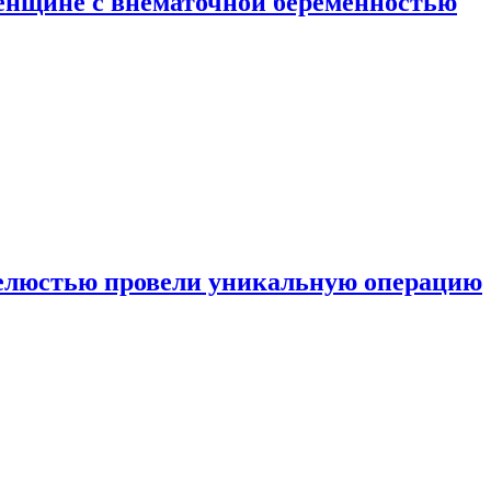
енщине с внематочной беременностью
челюстью провели уникальную операцию