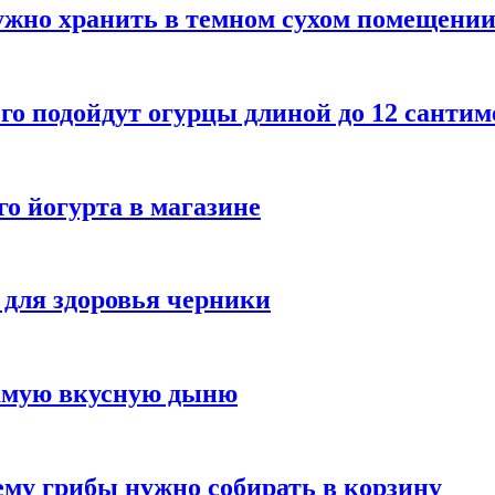
ужно хранить в темном сухом помещени
го подойдут огурцы длиной до 12 сантим
го йогурта в магазине
 для здоровья черники
самую вкусную дыню
му грибы нужно собирать в корзину