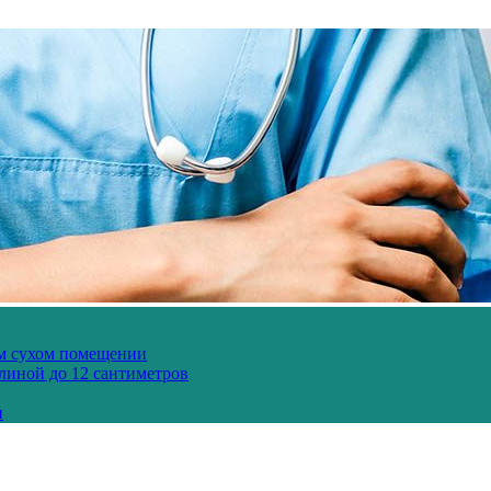
ом сухом помещении
длиной до 12 сантиметров
и