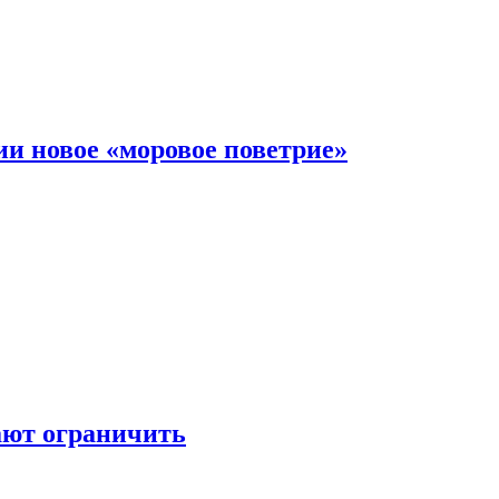
и новое «моровое поветрие»
ают ограничить