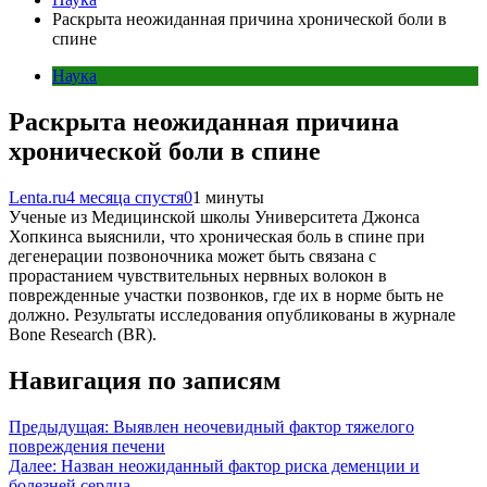
Раскрыта неожиданная причина хронической боли в
спине
Наука
Раскрыта неожиданная причина
хронической боли в спине
Lenta.ru
4 месяца спустя
0
1 минуты
Ученые из Медицинской школы Университета Джонса
Хопкинса выяснили, что хроническая боль в спине при
дегенерации позвоночника может быть связана с
прорастанием чувствительных нервных волокон в
поврежденные участки позвонков, где их в норме быть не
должно. Результаты исследования опубликованы в журнале
Bone Research (BR).
Навигация по записям
Предыдущая:
Выявлен неочевидный фактор тяжелого
повреждения печени
Далее:
Назван неожиданный фактор риска деменции и
болезней сердца