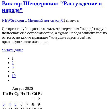
Виктор Шендерович: “Рассуждение о
народе”
NEWSru.com :: Мнения
5 лет спустя
0
1 минуты
Сатирик и публицист отмечает, что термином "народ" следует
пользоваться с осторожностью, а судьба народа зависит только
от того, по каким правилам "живущие здесь и сейчас"
организуют свою жизнь….
Читать далее
1
2
3
…
10
Август 2026
Пн
Вт
Ср
Чт
Пт
Сб
Вс
1
2
3
4
5
6
7
8
9