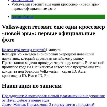
Volkswagen готовит ещё один кроссовер «новой эры»:
первые официальные фото
Автособытия
Volkswagen готовит ещё один кроссовер
«новой эры»: первые официальные
фото
Колеса.ру
4 месяца спустя
0
1 минуты
Концерн Volkswagen анонсировал очередной новейший
паркетник, который адресован китайскому рынку.
Презентацию модели проведут через пару недель. Еще весной
прошлого года на Шанхайском автосалоне представили три
концепта под брендом Volkswagen – седан ID. Aura,
кроссоверы ID. Evo и ID. Era.
Навигация по записям
Предыдущая:
Анонсирован новый флагманский внедорожник
от Haval: дебют в конце года
Далее:
Житель Подмосковья 3 года мучается с продажей