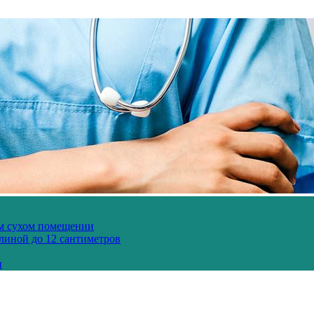
ом сухом помещении
длиной до 12 сантиметров
и