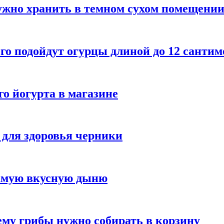
ужно хранить в темном сухом помещени
го подойдут огурцы длиной до 12 сантим
го йогурта в магазине
 для здоровья черники
самую вкусную дыню
му грибы нужно собирать в корзину