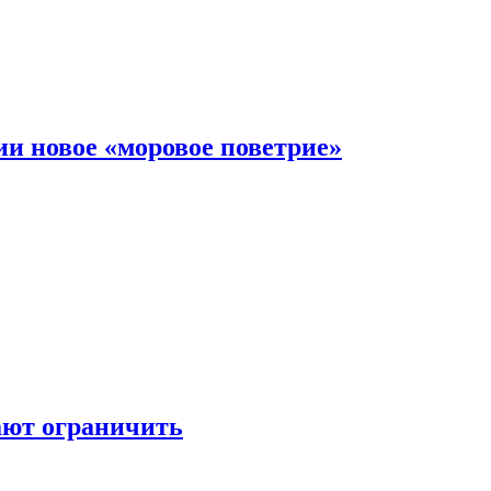
и новое «моровое поветрие»
ают ограничить