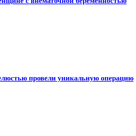
енщине с внематочной беременностью
челюстью провели уникальную операцию