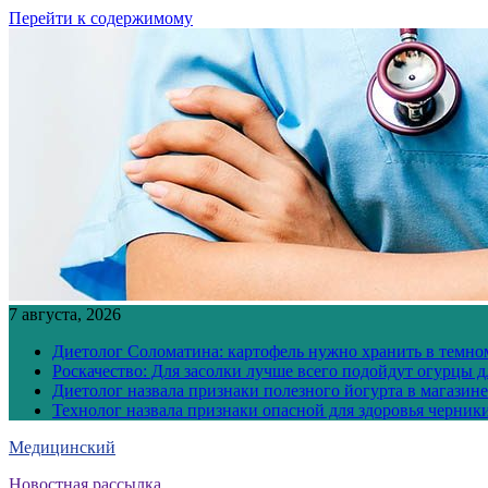
Перейти к содержимому
7 августа, 2026
Диетолог Соломатина: картофель нужно хранить в темн
Роскачество: Для засолки лучше всего подойдут огурцы 
Диетолог назвала признаки полезного йогурта в магазине
Технолог назвала признаки опасной для здоровья черник
Медицинский
Новостная рассылка