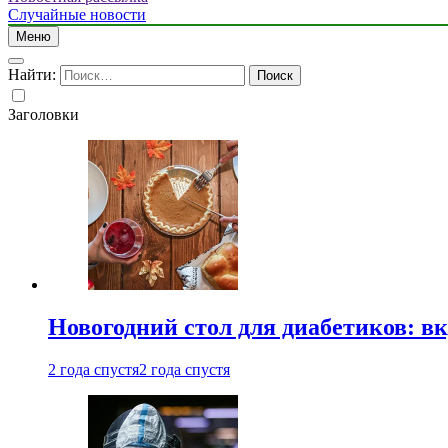
Случайные новости
Меню
Найти:
Заголовки
Новогодний стол для диабетиков: вк
2 года спустя
2 года спустя