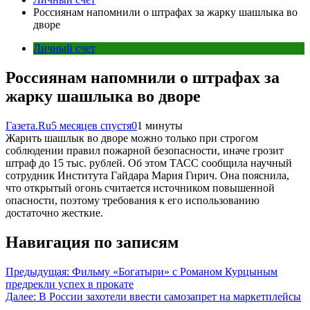
Россиянам напомнили о штрафах за жарку шашлыка во
дворе
Личный счет
Россиянам напомнили о штрафах за
жарку шашлыка во дворе
Газета.Ru
5 месяцев спустя
0
1 минуты
Жарить шашлык во дворе можно только при строгом
соблюдении правил пожарной безопасности, иначе грозит
штраф до 15 тыс. рублей. Об этом ТАСС сообщила научный
сотрудник Института Гайдара Мария Гирич. Она пояснила,
что открытый огонь считается источником повышенной
опасности, поэтому требования к его использованию
достаточно жесткие.
Навигация по записям
Предыдущая:
Фильму «Богатыри» с Романом Курцыным
предрекли успех в прокате
Далее:
В России захотели ввести самозапрет на маркетплейсы