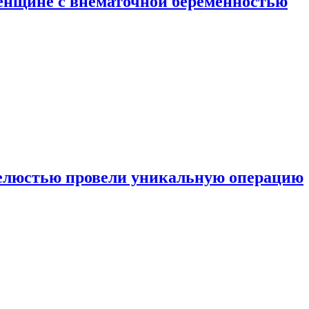
енщине с внематочной беременностью
челюстью провели уникальную операцию