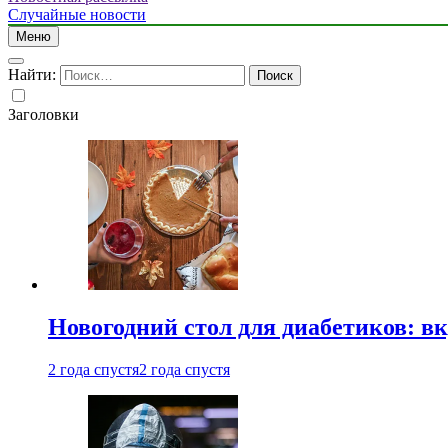
Случайные новости
Меню
Найти:
Заголовки
Новогодний стол для диабетиков: вк
2 года спустя
2 года спустя