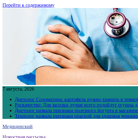
Перейти к содержимому
7 августа, 2026
Диетолог Соломатина: картофель нужно хранить в темн
Роскачество: Для засолки лучше всего подойдут огурцы 
Диетолог назвала признаки полезного йогурта в магазине
Технолог назвала признаки опасной для здоровья черник
Медицинский
Новостная рассылка