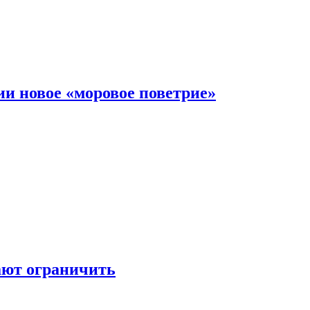
и новое «моровое поветрие»
ают ограничить