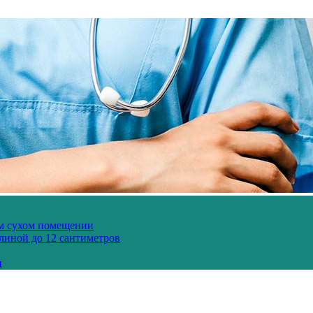
ом сухом помещении
длиной до 12 сантиметров
и