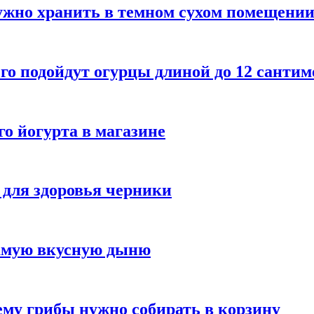
ужно хранить в темном сухом помещени
го подойдут огурцы длиной до 12 сантим
го йогурта в магазине
 для здоровья черники
самую вкусную дыню
му грибы нужно собирать в корзину