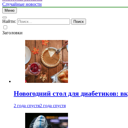
Случайные новости
Меню
Найти:
Заголовки
Новогодний стол для диабетиков: вк
2 года спустя
2 года спустя