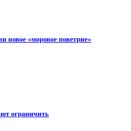
и новое «моровое поветрие»
ают ограничить