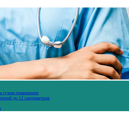
ом сухом помещении
длиной до 12 сантиметров
и