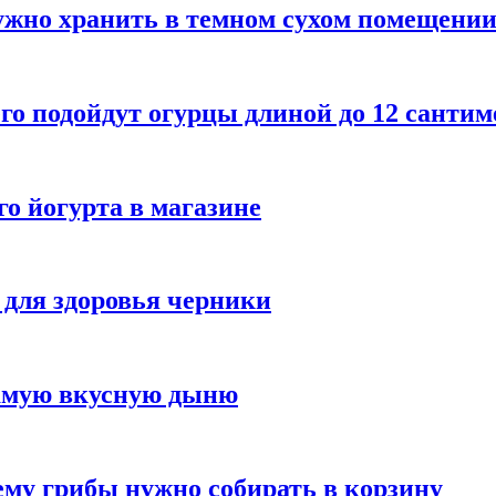
ужно хранить в темном сухом помещени
го подойдут огурцы длиной до 12 сантим
го йогурта в магазине
 для здоровья черники
самую вкусную дыню
му грибы нужно собирать в корзину