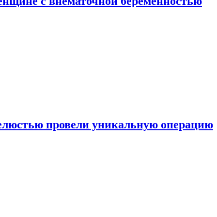
енщине с внематочной беременностью
челюстью провели уникальную операцию