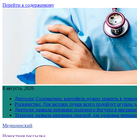
Перейти к содержимому
8 августа, 2026
Диетолог Соломатина: картофель нужно хранить в темн
Роскачество: Для засолки лучше всего подойдут огурцы 
Диетолог назвала признаки полезного йогурта в магазине
Технолог назвала признаки опасной для здоровья черник
Медицинский
Новостная рассылка