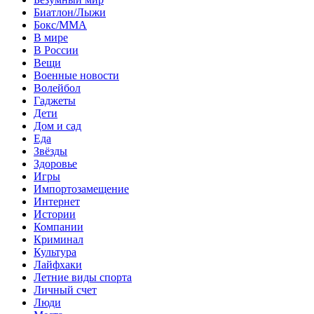
Биатлон/Лыжи
Бокс/MMA
В мире
В России
Вещи
Военные новости
Волейбол
Гаджеты
Дети
Дом и сад
Еда
Звёзды
Здоровье
Игры
Импортозамещение
Интернет
Истории
Компании
Криминал
Культура
Лайфхаки
Летние виды спорта
Личный счет
Люди