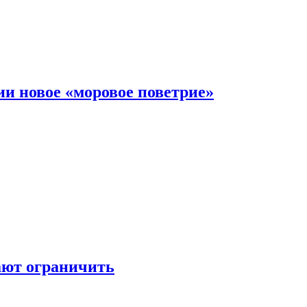
и новое «моровое поветрие»
ают ограничить