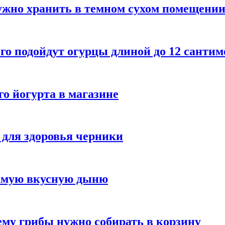
ужно хранить в темном сухом помещени
го подойдут огурцы длиной до 12 сантим
го йогурта в магазине
 для здоровья черники
самую вкусную дыню
му грибы нужно собирать в корзину