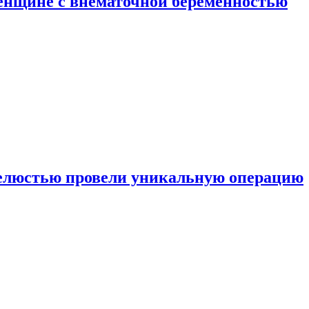
енщине с внематочной беременностью
челюстью провели уникальную операцию