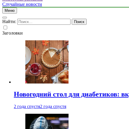
Случайные новости
Меню
Найти:
Заголовки
Новогодний стол для диабетиков: вк
2 года спустя
2 года спустя