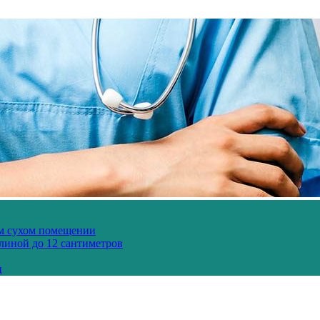
ом сухом помещении
длиной до 12 сантиметров
и