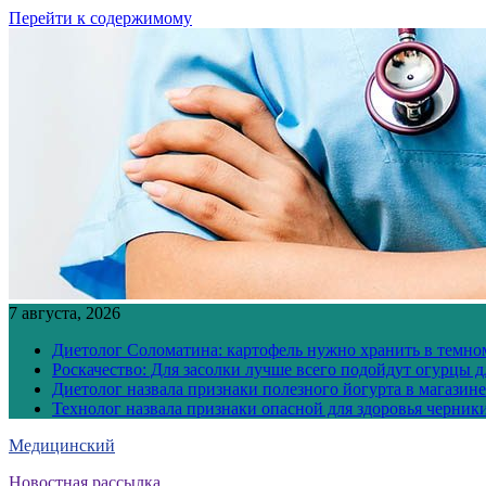
Перейти к содержимому
7 августа, 2026
Диетолог Соломатина: картофель нужно хранить в темн
Роскачество: Для засолки лучше всего подойдут огурцы 
Диетолог назвала признаки полезного йогурта в магазине
Технолог назвала признаки опасной для здоровья черник
Медицинский
Новостная рассылка