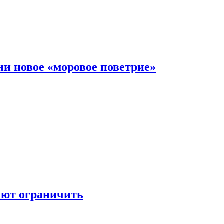
и новое «моровое поветрие»
ают ограничить