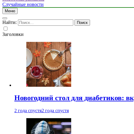
Случайные новости
Меню
Найти:
Заголовки
Новогодний стол для диабетиков: вк
2 года спустя
2 года спустя