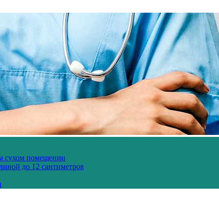
ом сухом помещении
длиной до 12 сантиметров
и