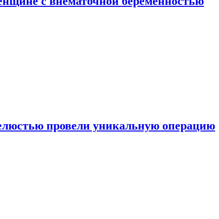
енщине с внематочной беременностью
челюстью провели уникальную операцию