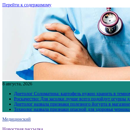
Перейти к содержимому
8 августа, 2026
Диетолог Соломатина: картофель нужно хранить в темн
Роскачество: Для засолки лучше всего подойдут огурцы 
Диетолог назвала признаки полезного йогурта в магазине
Технолог назвала признаки опасной для здоровья черник
Медицинский
Новостная рассылка