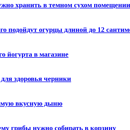
ужно хранить в темном сухом помещени
го подойдут огурцы длиной до 12 сантим
го йогурта в магазине
 для здоровья черники
самую вкусную дыню
му грибы нужно собирать в корзину