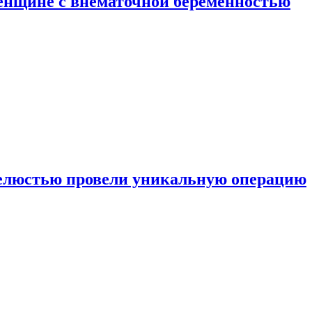
енщине с внематочной беременностью
челюстью провели уникальную операцию