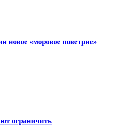
и новое «моровое поветрие»
ают ограничить