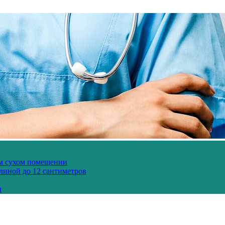
ом сухом помещении
длиной до 12 сантиметров
и