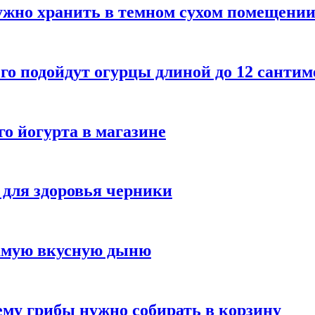
ужно хранить в темном сухом помещени
го подойдут огурцы длиной до 12 сантим
го йогурта в магазине
 для здоровья черники
самую вкусную дыню
му грибы нужно собирать в корзину