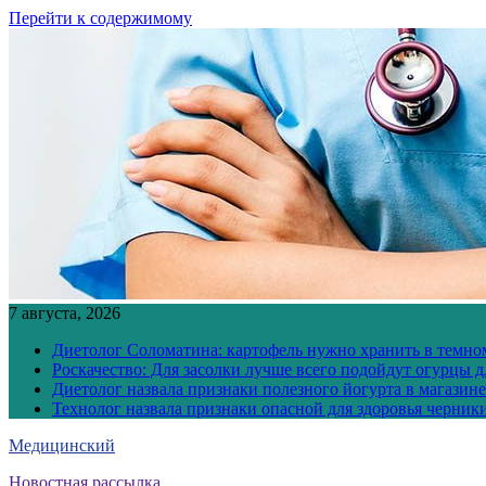
Перейти к содержимому
7 августа, 2026
Диетолог Соломатина: картофель нужно хранить в темн
Роскачество: Для засолки лучше всего подойдут огурцы 
Диетолог назвала признаки полезного йогурта в магазине
Технолог назвала признаки опасной для здоровья черник
Медицинский
Новостная рассылка