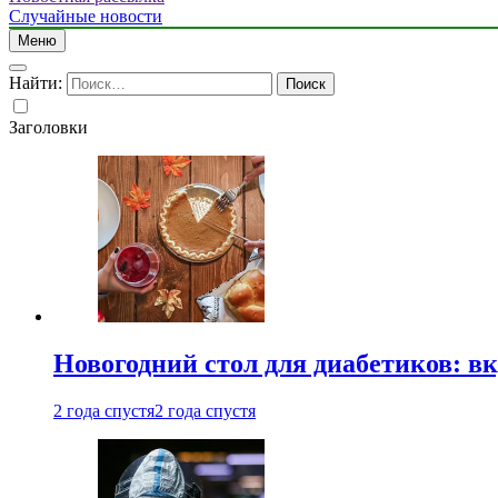
Случайные новости
Меню
Найти:
Заголовки
Новогодний стол для диабетиков: вк
2 года спустя
2 года спустя