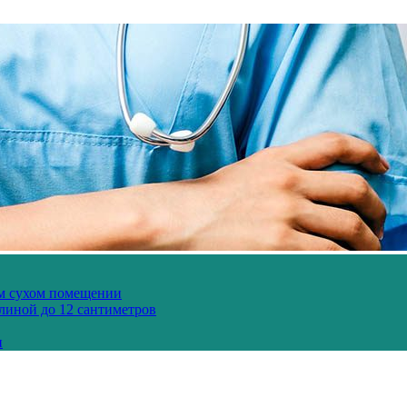
ом сухом помещении
длиной до 12 сантиметров
и