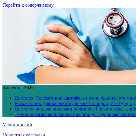
Перейти к содержимому
6 августа, 2026
Диетолог Соломатина: картофель нужно хранить в темн
Роскачество: Для засолки лучше всего подойдут огурцы 
Диетолог назвала признаки полезного йогурта в магазине
Технолог назвала признаки опасной для здоровья черник
Медицинский
Новостная рассылка