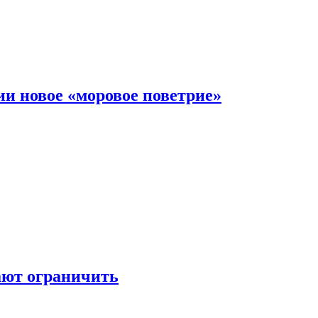
и новое «моровое поветрие»
ают ограничить