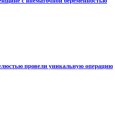
енщине с внематочной беременностью
челюстью провели уникальную операцию