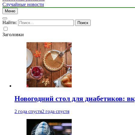
Случайные новости
Меню
Найти:
Заголовки
Новогодний стол для диабетиков: вк
2 года спустя
2 года спустя