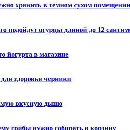
ужно хранить в темном сухом помещени
го подойдут огурцы длиной до 12 сантим
го йогурта в магазине
 для здоровья черники
самую вкусную дыню
му грибы нужно собирать в корзину