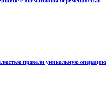
енщине с внематочной беременностью
челюстью провели уникальную операцию