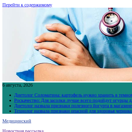
Перейти к содержимому
6 августа, 2026
Диетолог Соломатина: картофель нужно хранить в темн
Роскачество: Для засолки лучше всего подойдут огурцы 
Диетолог назвала признаки полезного йогурта в магазине
Технолог назвала признаки опасной для здоровья черник
Медицинский
Новостная рассылка