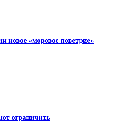
и новое «моровое поветрие»
ают ограничить