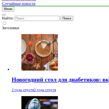
Случайные новости
Меню
Найти:
Заголовки
Новогодний стол для диабетиков: вк
2 года спустя
2 года спустя