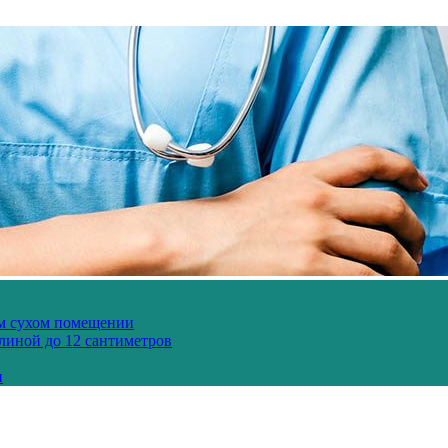
ом сухом помещении
длиной до 12 сантиметров
и