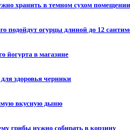
ужно хранить в темном сухом помещени
го подойдут огурцы длиной до 12 сантим
го йогурта в магазине
 для здоровья черники
самую вкусную дыню
му грибы нужно собирать в корзину