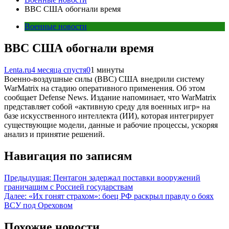
ВВС США обогнали время
Военные новости
ВВС США обогнали время
Lenta.ru
4 месяца спустя
0
1 минуты
Военно-воздушные силы (ВВС) США внедрили систему
WarMatrix на стадию оперативного применения. Об этом
сообщает Defense News. Издание напоминает, что WarMatrix
представляет собой «активную среду для военных игр» на
базе искусственного интеллекта (ИИ), которая интегрирует
существующие модели, данные и рабочие процессы, ускоряя
анализ и принятие решений.
Навигация по записям
Предыдущая:
Пентагон задержал поставки вооружений
граничащим с Россией государствам
Далее:
«Их гонят страхом»: боец РФ раскрыл правду о боях
ВСУ под Ореховом
Похожие новости