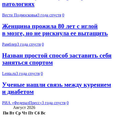
патологиях
Вести Подмосковья
3 года спустя
0
Женщина прожила 80 лет с иглой
в мозге, но не рискнула ее вытащить
Рамблер
3 года спустя
0
Назван простой способ заставить себя
заняться спортом
Lenta.ru
3 года спустя
0
Ученые нашли связь между курением
и диабетом
РИА «ФедералПресс»
3 года спустя
0
Август 2026
Пн
Вт
Ср
Чт
Пт
Сб
Вс