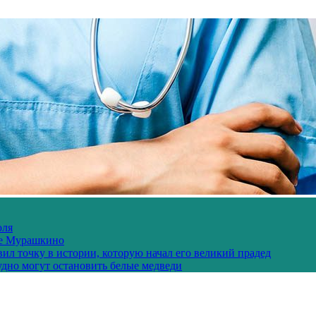
юля
шое Мурашкино
ил точку в истории, которую начал его великий прадед
удно могут остановить белые медведи