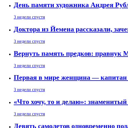
День памяти художника Андрея Рубл
3 недели спустя
Доктора из Йемена рассказали, за
3 недели спустя
Вернуть память предков: правнук М
3 недели спустя
Первая в мире женщина — капитан а
3 недели спустя
«Что хочу, то и делаю»: знаменитый
3 недели спустя
Девять самолетов одновременно под