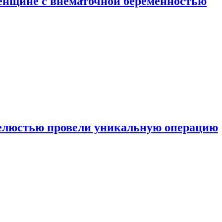
енщине с внематочной беременностью
челюстью провели уникальную операцию