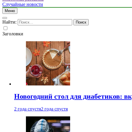
Случайные новости
Меню
Найти:
Заголовки
Новогодний стол для диабетиков: вк
2 года спустя
2 года спустя