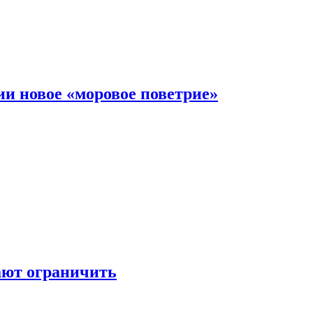
и новое «моровое поветрие»
ают ограничить