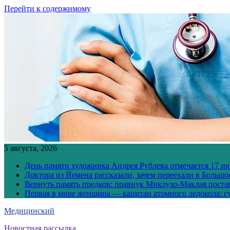
Перейти к содержимому
5 августа, 2026
День памяти художника Андрея Рублева отмечается 17 и
Доктора из Йемена рассказали, зачем переехали в Боль
Вернуть память предков: правнук Миклухо-Маклая постав
Первая в мире женщина — капитан атомного ледокола: с
Медицинский
Новостная рассылка