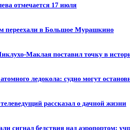
ева отмечается 17 июля
чем переехали в Большое Мурашкино
иклухо-Маклая поставил точку в истори
томного ледокола: судно могут останов
 телеведущий рассказал о дачной жизни
али сигнал бедствия над аэропортом: учр