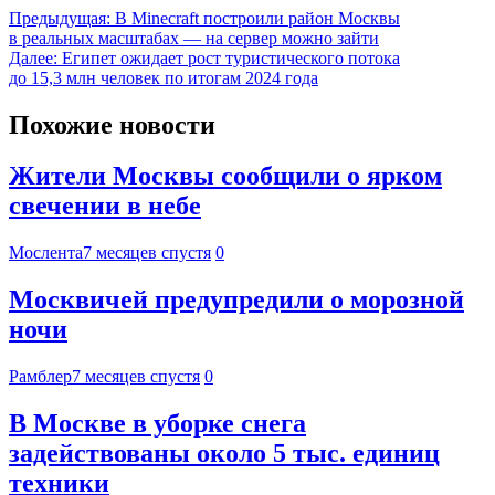
Предыдущая:
В Minecraft построили район Москвы
в реальных масштабах — на сервер можно зайти
Далее:
Египет ожидает рост туристического потока
до 15,3 млн человек по итогам 2024 года
Похожие новости
Жители Москвы сообщили о ярком
свечении в небе
Мослента
7 месяцев спустя
0
Москвичей предупредили о морозной
ночи
Рамблер
7 месяцев спустя
0
В Москве в уборке снега
задействованы около 5 тыс. единиц
техники