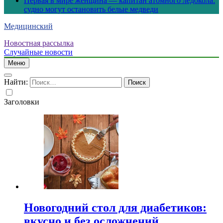
Первая в мире женщина — капитан атомного ледокола:
судно могут остановить белые медведи
Медицинский
Новостная рассылка
Случайные новости
Меню
Найти:
Заголовки
Новогодний стол для диабетиков:
вкусно и без осложнений