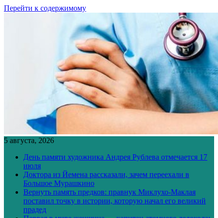
Перейти к содержимому
5 августа, 2026
День памяти художника Андрея Рублева отмечается 17
июля
Доктора из Йемена рассказали, зачем переехали в
Большое Мурашкино
Вернуть память предков: правнук Миклухо-Маклая
поставил точку в истории, которую начал его великий
прадед