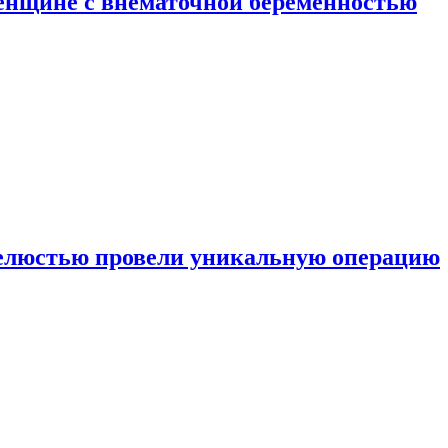
енщине с внематочной беременностью
челюстью провели уникальную операцию