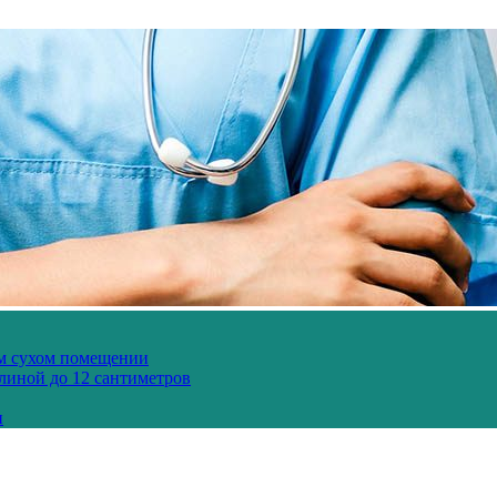
ом сухом помещении
длиной до 12 сантиметров
и