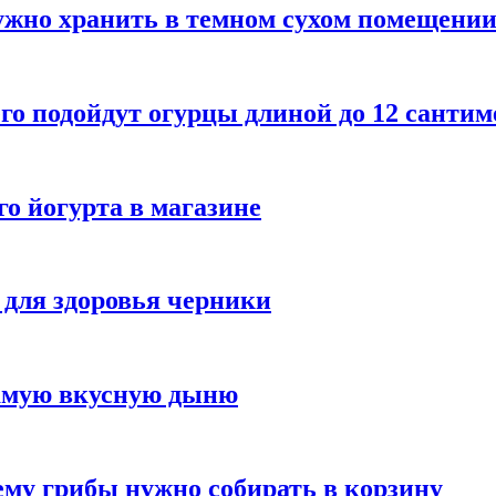
ужно хранить в темном сухом помещени
го подойдут огурцы длиной до 12 сантим
го йогурта в магазине
 для здоровья черники
самую вкусную дыню
му грибы нужно собирать в корзину