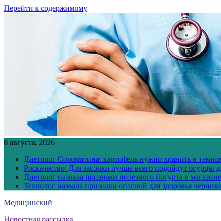
Перейти к содержимому
8 августа, 2026
Диетолог Соломатина: картофель нужно хранить в темн
Роскачество: Для засолки лучше всего подойдут огурцы 
Диетолог назвала признаки полезного йогурта в магазине
Технолог назвала признаки опасной для здоровья черник
Медицинский
Новостная рассылка