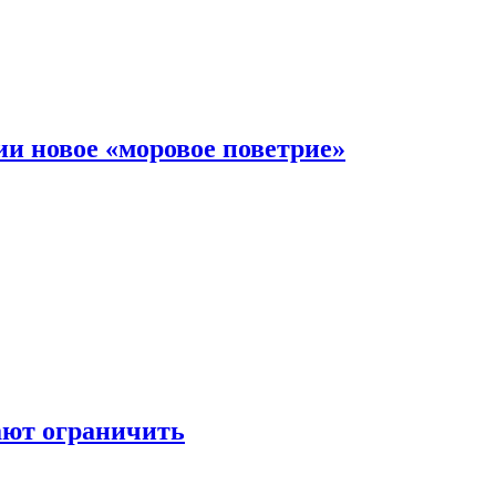
и новое «моровое поветрие»
ают ограничить