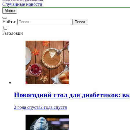
Случайные новости
Меню
Найти:
Заголовки
Новогодний стол для диабетиков: вк
2 года спустя
2 года спустя