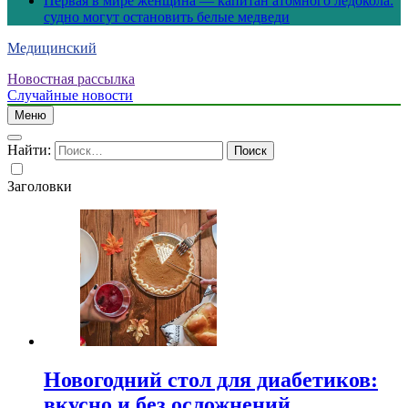
Первая в мире женщина — капитан атомного ледокола:
судно могут остановить белые медведи
Медицинский
Новостная рассылка
Случайные новости
Меню
Найти:
Заголовки
Новогодний стол для диабетиков:
вкусно и без осложнений