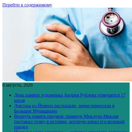
Перейти к содержимому
6 августа, 2026
День памяти художника Андрея Рублева отмечается 17
июля
Доктора из Йемена рассказали, зачем переехали в
Большое Мурашкино
Вернуть память предков: правнук Миклухо-Маклая
поставил точку в истории, которую начал его великий
прадед