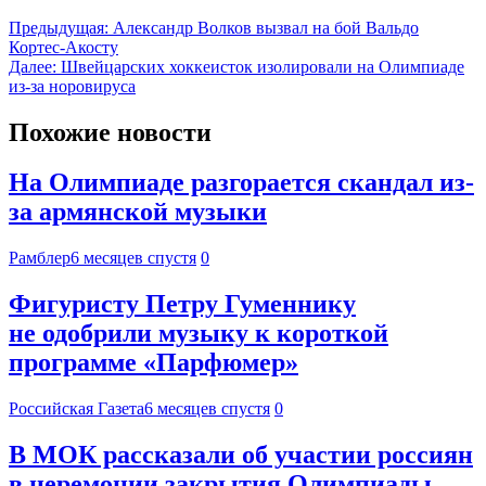
Предыдущая:
Александр Волков вызвал на бой Вальдо
Кортес-Акосту
Далее:
Швейцарских хоккеисток изолировали на Олимпиаде
из-за норовируса
Похожие новости
На Олимпиаде разгорается скандал из-
за армянской музыки
Рамблер
6 месяцев спустя
0
Фигуристу Петру Гуменнику
не одобрили музыку к короткой
программе «Парфюмер»
Российская Газета
6 месяцев спустя
0
В МОК рассказали об участии россиян
в церемонии закрытия Олимпиады