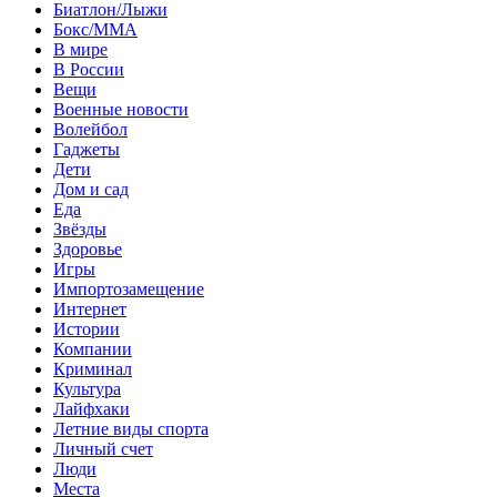
Биатлон/Лыжи
Бокс/MMA
В мире
В России
Вещи
Военные новости
Волейбол
Гаджеты
Дети
Дом и сад
Еда
Звёзды
Здоровье
Игры
Импортозамещение
Интернет
Истории
Компании
Криминал
Культура
Лайфхаки
Летние виды спорта
Личный счет
Люди
Места