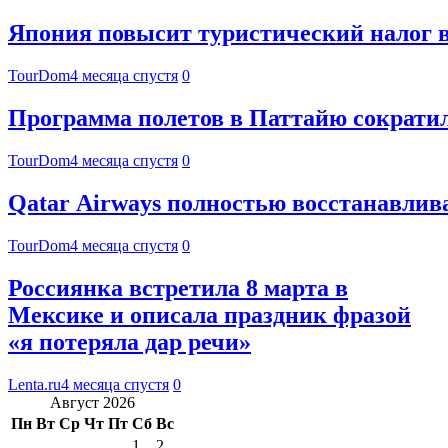
Япония повысит туристический налог в 
TourDom
4 месяца спустя
0
Программа полетов в Паттайю сократил
TourDom
4 месяца спустя
0
Qatar Airways полностью восстанавлив
TourDom
4 месяца спустя
0
Россиянка встретила 8 марта в
Мексике и описала праздник фразой
«я потеряла дар речи»
Lenta.ru
4 месяца спустя
0
Август 2026
Пн
Вт
Ср
Чт
Пт
Сб
Вс
1
2