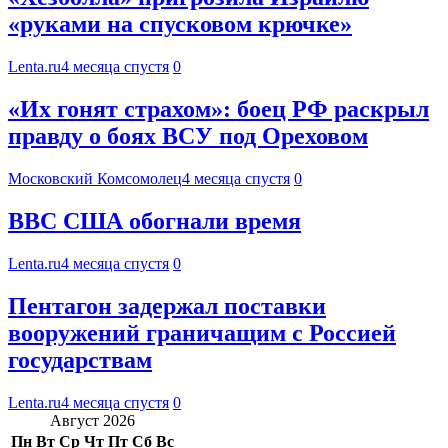
«руками на спусковом крючке»
Lenta.ru
4 месяца спустя
0
«Их гонят страхом»: боец РФ раскрыл
правду о боях ВСУ под Ореховом
Московский Комсомолец
4 месяца спустя
0
ВВС США обогнали время
Lenta.ru
4 месяца спустя
0
Пентагон задержал поставки
вооружений граничащим с Россией
государствам
Lenta.ru
4 месяца спустя
0
Август 2026
Пн
Вт
Ср
Чт
Пт
Сб
Вс