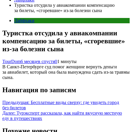
Туристка отсудила у авиакомпании компенсацию
за билеты, «сгоревшие» из-за болезни сына
Лайфхаки
Туристка отсудила у авиакомпании
компенсацию за билеты, «сгоревшие»
из-за болезни сына
TourDom
6 месяцев спустя
0
1 минуты
В Санкт-Петербурге суд помог женщине вернуть деньги
за авиабилет, который она была вынуждена сдать из‑за травмы
сына.
Навигация по записям
Предыдущая:
Бесплатные виды сверху: где увидеть город
без билетов
Далее:
Турэксперт рассказала, как найти вкусную местную
еду в путешествиях
Похожие новости