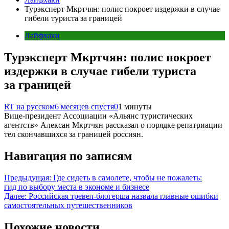
Турэксперт Мкртчян: полис покроет издержки в случае
гибели туриста за границей
Лайфхаки
Турэксперт Мкртчян: полис покроет
издержки в случае гибели туриста
за границей
RT на русском
6 месяцев спустя
0
1 минуты
Вице-президент Ассоциации «Альянс туристических
агентств» Алексан Мкртчян рассказал о порядке репатриации
тел скончавшихся за границей россиян.
Навигация по записям
Предыдущая:
Где сидеть в самолете, чтобы не пожалеть:
гид по выбору места в экономе и бизнесе
Далее:
Российская тревел-блогерша назвала главные ошибки
самостоятельных путешественников
Похожие новости