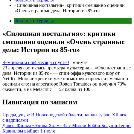
«Сплошная ностальгия»: критики смешанно оценили
«Очень странные дела: Истории из 85-го»
Фильмы и сериалы
«Сплошная ностальгия»: критики
смешанно оценили «Очень странные
дела: Истории из 85-го»
Чемпионат.com
4 месяца спустя
0
1 минуты
23 апреля состоялась премьера мультсериала «Очень странные
дела: Истории из 85-го» — спин-оффа культового шоу от
Netflix. Многие критики уже посмотрели проект и смешанно
оценили его: на агрегаторе Rotten Tomatoes он получил 73%
свежести, а на Metacritic — 52 балла из 100.
Навигация по записям
Предыдущая:
В Новгородской области нашли туфли XII века
с надписями
Далее:
Фильм «Энола Холмс 3» с Милли Бобби Браун и Генри
Кавиллом выйдет 1 июля