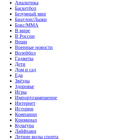
Аналитика
Баскетбол
Безумный мир
Биатлон/Лыжи
Бокс/MMA
В мире
В России
Вещи
Военные новости
Волейбол
Гаджеты
Дети
Дом и сад
Еда
Звёзды
Здоровье
Игры
Импортозамещение
Интернет
Истории
Компании
Криминал
Культура
Лайфхаки
Летние виды спорта