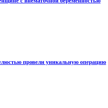
енщине с внематочной беременностью
челюстью провели уникальную операцию