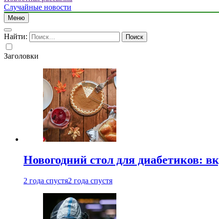
Случайные новости
Меню
Найти:
Заголовки
Новогодний стол для диабетиков: вк
2 года спустя
2 года спустя