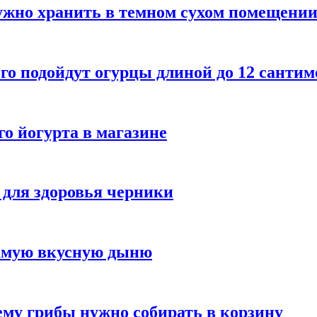
ужно хранить в темном сухом помещени
го подойдут огурцы длиной до 12 сантим
го йогурта в магазине
 для здоровья черники
самую вкусную дыню
му грибы нужно собирать в корзину