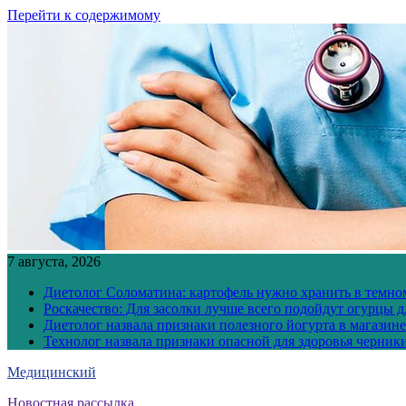
Перейти к содержимому
7 августа, 2026
Диетолог Соломатина: картофель нужно хранить в темн
Роскачество: Для засолки лучше всего подойдут огурцы 
Диетолог назвала признаки полезного йогурта в магазине
Технолог назвала признаки опасной для здоровья черник
Медицинский
Новостная рассылка