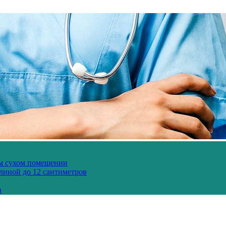
ом сухом помещении
длиной до 12 сантиметров
и