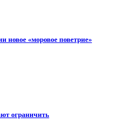
и новое «моровое поветрие»
ают ограничить