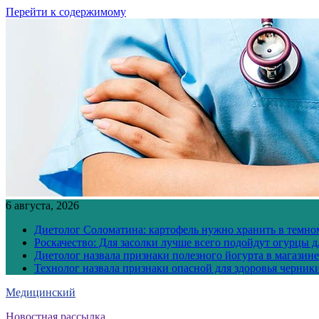
Перейти к содержимому
6 августа, 2026
Диетолог Соломатина: картофель нужно хранить в темн
Роскачество: Для засолки лучше всего подойдут огурцы 
Диетолог назвала признаки полезного йогурта в магазине
Технолог назвала признаки опасной для здоровья черник
Медицинский
Новостная рассылка