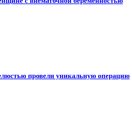
енщине с внематочной беременностью
челюстью провели уникальную операцию