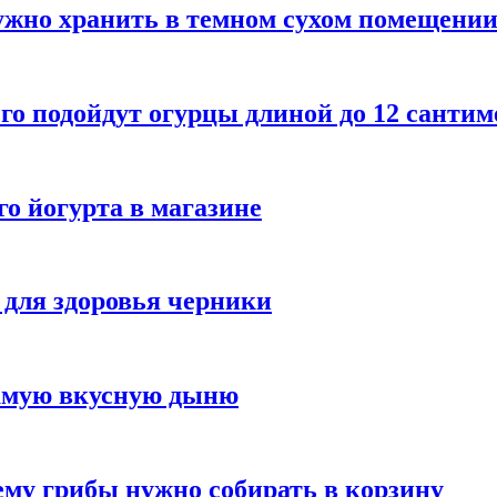
ужно хранить в темном сухом помещени
го подойдут огурцы длиной до 12 сантим
го йогурта в магазине
 для здоровья черники
самую вкусную дыню
му грибы нужно собирать в корзину