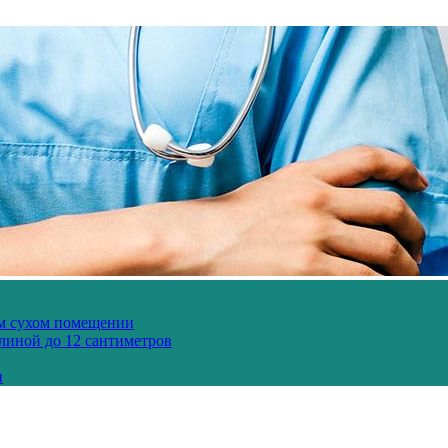
ом сухом помещении
длиной до 12 сантиметров
и