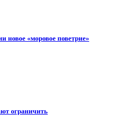
и новое «моровое поветрие»
ают ограничить