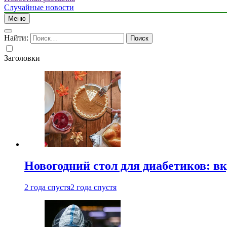
Случайные новости
Меню
Найти:
Заголовки
Новогодний стол для диабетиков: вк
2 года спустя
2 года спустя