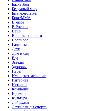
Баскетбол
Безумный мир
Биатлон/Лыжи
Бокс/MMA
В мире
В России
Вещи
Военные новости
Волейбол
Гаджеты
Дети
Дом и сад
Еда
Звёзды
Здоровье
Игры
Импортозамещение
Интернет
Истории
Компании
Криминал
Культура
Лайфхаки
Летние виды спорта