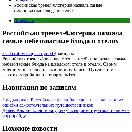
Российская тревел-блогерша назвала самые
небезопасные блюда в отелях
Лайфхаки
Российская тревел-блогерша назвала
самые небезопасные блюда в отелях
Lenta.ru
6 месяцев спустя
0
1 минуты
Российская тревел-блогерша Елена Лисейкина назвала самые
небезопасные блюда на шведском столе в отелях. Своим
мнением она поделилась в личном блоге «Путешествия
с фотокамерой» на платформе «Дзен».
Навигация по записям
Предыдущая:
Российская тревел-блогерша назвала главные
ошибки самостоятельных путешественников
Далее:
Как не попасть на удочку псевдоинструктора по лыжам
и фрирайду
Похожие новости