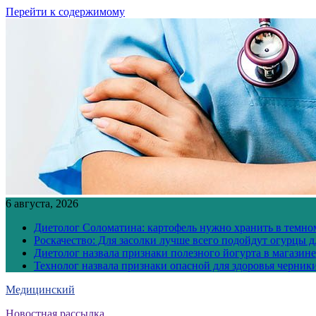
Перейти к содержимому
6 августа, 2026
Диетолог Соломатина: картофель нужно хранить в темн
Роскачество: Для засолки лучше всего подойдут огурцы 
Диетолог назвала признаки полезного йогурта в магазине
Технолог назвала признаки опасной для здоровья черник
Медицинский
Новостная рассылка