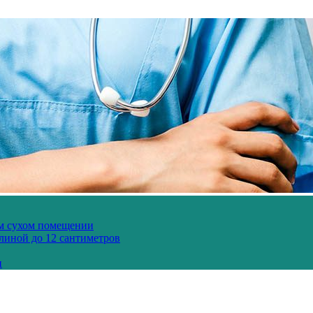
ом сухом помещении
длиной до 12 сантиметров
и