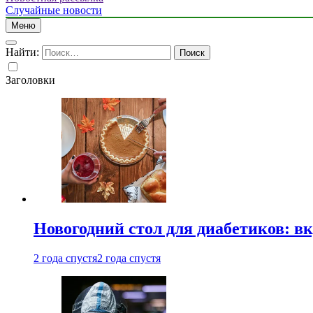
Случайные новости
Меню
Найти:
Заголовки
Новогодний стол для диабетиков: вк
2 года спустя
2 года спустя