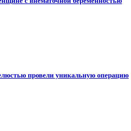
енщине с внематочной беременностью
челюстью провели уникальную операцию