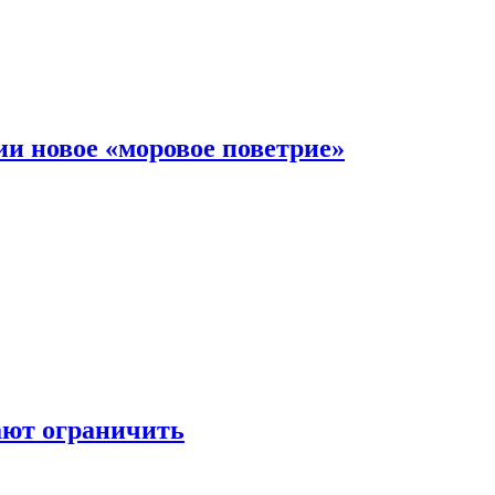
и новое «моровое поветрие»
ают ограничить