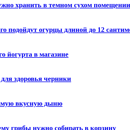
ужно хранить в темном сухом помещени
го подойдут огурцы длиной до 12 сантим
го йогурта в магазине
 для здоровья черники
самую вкусную дыню
му грибы нужно собирать в корзину