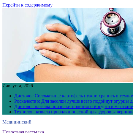
Перейти к содержимому
7 августа, 2026
Диетолог Соломатина: картофель нужно хранить в темн
Роскачество: Для засолки лучше всего подойдут огурцы 
Диетолог назвала признаки полезного йогурта в магазине
Технолог назвала признаки опасной для здоровья черник
Медицинский
Новостная рассылка