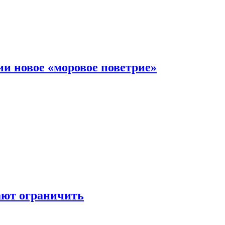
и новое «моровое поветрие»
ают ограничить