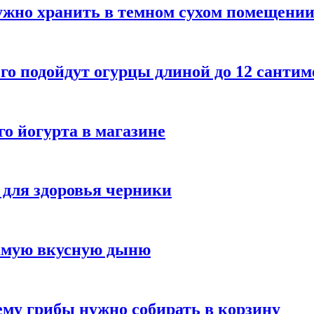
ужно хранить в темном сухом помещени
го подойдут огурцы длиной до 12 сантим
го йогурта в магазине
 для здоровья черники
самую вкусную дыню
му грибы нужно собирать в корзину