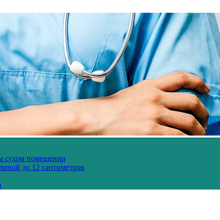
ом сухом помещении
длиной до 12 сантиметров
и