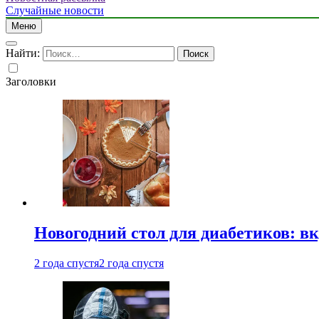
Случайные новости
Меню
Найти:
Заголовки
Новогодний стол для диабетиков: вк
2 года спустя
2 года спустя