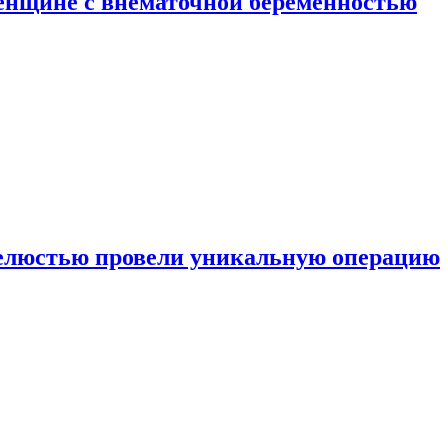
енщине с внематочной беременностью
челюстью провели уникальную операцию