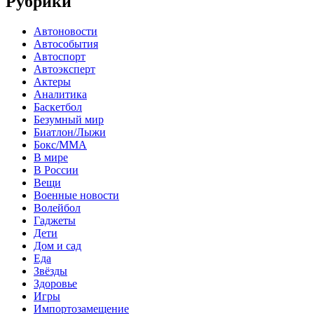
Рубрики
Автоновости
Автособытия
Автоспорт
Автоэксперт
Актеры
Аналитика
Баскетбол
Безумный мир
Биатлон/Лыжи
Бокс/MMA
В мире
В России
Вещи
Военные новости
Волейбол
Гаджеты
Дети
Дом и сад
Еда
Звёзды
Здоровье
Игры
Импортозамещение