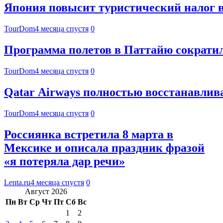
Япония повысит туристический налог в 
TourDom
4 месяца спустя
0
Программа полетов в Паттайю сократил
TourDom
4 месяца спустя
0
Qatar Airways полностью восстанавлив
TourDom
4 месяца спустя
0
Россиянка встретила 8 марта в
Мексике и описала праздник фразой
«я потеряла дар речи»
Lenta.ru
4 месяца спустя
0
Август 2026
Пн
Вт
Ср
Чт
Пт
Сб
Вс
1
2