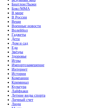
Биатлон/Лыжи
Бокс/MMA
В мире
В России
Вещи
Военные новости
Волейбол
Гаджеты
Дети
Дом и сад
Еда
Звёзды
Здоровье
Игры
Импортозамещение
Интернет
Истории
Компании
Криминал
Культура
Лайфхаки
Летние виды спорта
Личный счет
Люди