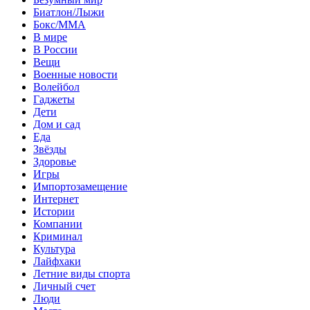
Биатлон/Лыжи
Бокс/MMA
В мире
В России
Вещи
Военные новости
Волейбол
Гаджеты
Дети
Дом и сад
Еда
Звёзды
Здоровье
Игры
Импортозамещение
Интернет
Истории
Компании
Криминал
Культура
Лайфхаки
Летние виды спорта
Личный счет
Люди