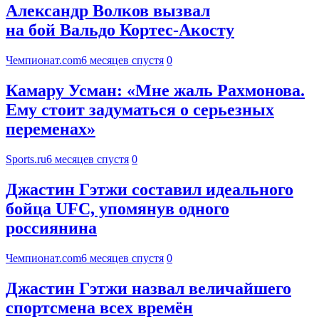
Александр Волков вызвал
на бой Вальдо Кортес-Акосту
Чемпионат.com
6 месяцев спустя
0
Камару Усман: «Мне жаль Рахмонова.
Ему стоит задуматься о серьезных
переменах»
Sports.ru
6 месяцев спустя
0
Джастин Гэтжи составил идеального
бойца UFC, упомянув одного
россиянина
Чемпионат.com
6 месяцев спустя
0
Джастин Гэтжи назвал величайшего
спортсмена всех времён