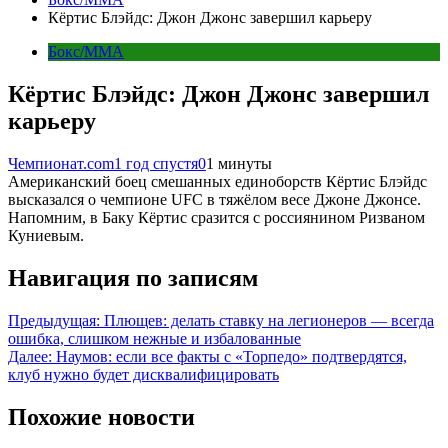
Кёртис Блэйдс: Джон Джонс завершил карьеру
Бокс/MMA
Кёртис Блэйдс: Джон Джонс завершил
карьеру
Чемпионат.com
1 год спустя
0
1 минуты
Американский боец смешанных единоборств Кёртис Блэйдс
высказался о чемпионе UFC в тяжёлом весе Джоне Джонсе.
Напомним, в Баку Кёртис сразится с россиянином Ризваном
Куниевым.
Навигация по записям
Предыдущая:
Плющев: делать ставку на легионеров — всегда
ошибка, слишком нежные и избалованные
Далее:
Наумов: если все факты с «Торпедо» подтвердятся,
клуб нужно будет дисквалифицировать
Похожие новости