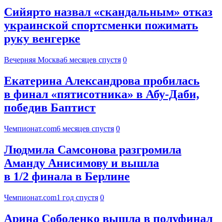
Сийярто назвал «скандальным» отказ
украинской спортсменки пожимать
руку венгерке
Вечерняя Москва
6 месяцев спустя
0
Екатерина Александрова пробилась
в финал «пятисотника» в Абу-Даби,
победив Баптист
Чемпионат.com
6 месяцев спустя
0
Людмила Самсонова разгромила
Аманду Анисимову и вышла
в 1/2 финала в Берлине
Чемпионат.com
1 год спустя
0
Арина Соболенко вышла в полуфинал