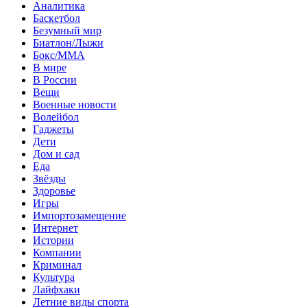
Аналитика
Баскетбол
Безумный мир
Биатлон/Лыжи
Бокс/MMA
В мире
В России
Вещи
Военные новости
Волейбол
Гаджеты
Дети
Дом и сад
Еда
Звёзды
Здоровье
Игры
Импортозамещение
Интернет
Истории
Компании
Криминал
Культура
Лайфхаки
Летние виды спорта