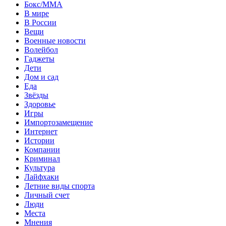
Бокс/MMA
В мире
В России
Вещи
Военные новости
Волейбол
Гаджеты
Дети
Дом и сад
Еда
Звёзды
Здоровье
Игры
Импортозамещение
Интернет
Истории
Компании
Криминал
Культура
Лайфхаки
Летние виды спорта
Личный счет
Люди
Места
Мнения