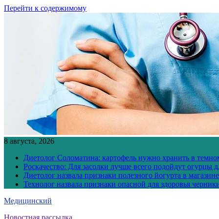
Перейти к содержимому
8 августа, 2026
Диетолог Соломатина: картофель нужно хранить в темн
Роскачество: Для засолки лучше всего подойдут огурцы 
Диетолог назвала признаки полезного йогурта в магазине
Технолог назвала признаки опасной для здоровья черник
Медицинский
Новостная рассылка