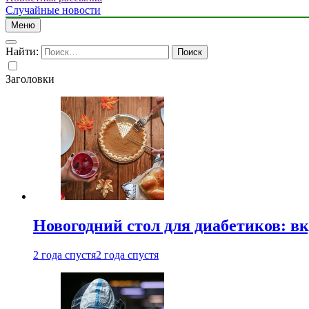
Случайные новости
Меню
Найти:
Заголовки
Новогодний стол для диабетиков: вк
2 года спустя
2 года спустя