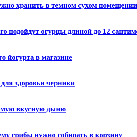
ужно хранить в темном сухом помещени
го подойдут огурцы длиной до 12 сантим
го йогурта в магазине
 для здоровья черники
самую вкусную дыню
му грибы нужно собирать в корзину