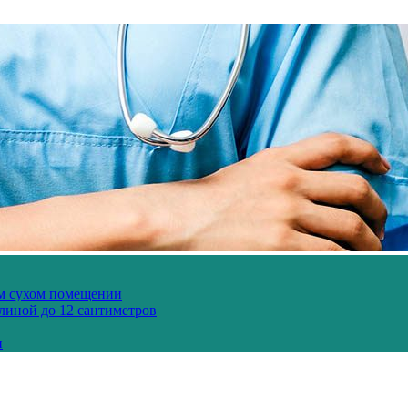
ом сухом помещении
длиной до 12 сантиметров
и