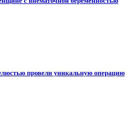
енщине с внематочной беременностью
челюстью провели уникальную операцию