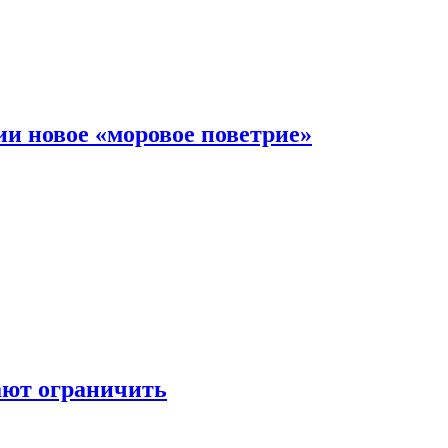
и новое «моровое поветрие»
ают ограничить