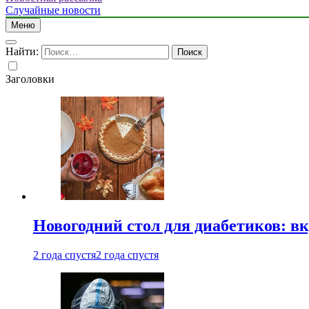
Случайные новости
Меню
Найти:
Заголовки
Новогодний стол для диабетиков: вк
2 года спустя
2 года спустя