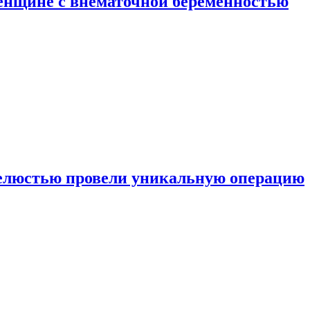
енщине с внематочной беременностью
челюстью провели уникальную операцию