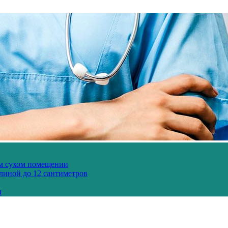
ом сухом помещении
длиной до 12 сантиметров
и