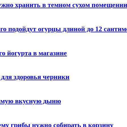
ужно хранить в темном сухом помещени
го подойдут огурцы длиной до 12 сантим
го йогурта в магазине
 для здоровья черники
самую вкусную дыню
му грибы нужно собирать в корзину