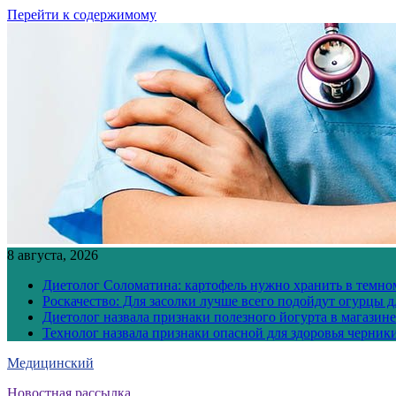
Перейти к содержимому
8 августа, 2026
Диетолог Соломатина: картофель нужно хранить в темн
Роскачество: Для засолки лучше всего подойдут огурцы 
Диетолог назвала признаки полезного йогурта в магазине
Технолог назвала признаки опасной для здоровья черник
Медицинский
Новостная рассылка