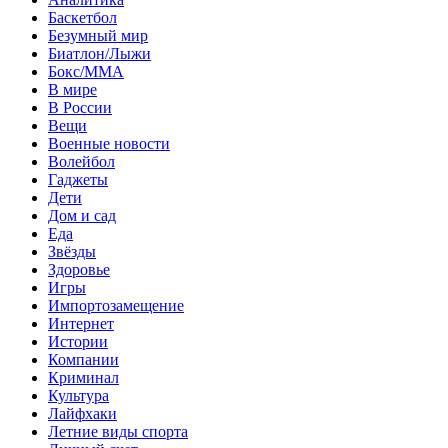
Баскетбол
Безумный мир
Биатлон/Лыжи
Бокс/MMA
В мире
В России
Вещи
Военные новости
Волейбол
Гаджеты
Дети
Дом и сад
Еда
Звёзды
Здоровье
Игры
Импортозамещение
Интернет
Истории
Компании
Криминал
Культура
Лайфхаки
Летние виды спорта