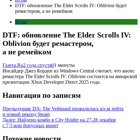
DTF: обновление The Elder Scrolls IV: Oblivion будет
ремастером, а не ремейком
Игры
DTF: обновление The Elder Scrolls IV:
Oblivion будет ремастером,
а не ремейком
Газета.Ru
2 года спустя
0
1 минуты
Инсайдер Джез Корден из Windows Central считает, что анонс
ремастера The Elder Scrolls IV: Oblivion состоится на январской
презентации Xbox Developer Direct 2025 года.
Навигация по записям
Предыдущая:
DA: The Veilguard провалилась из-за хейта
и новый рекорд Steam
Далее:
Найдено комбо в City Holder на 27-28 декабря
с 7,5 млн бонусных монет
Похожие новости