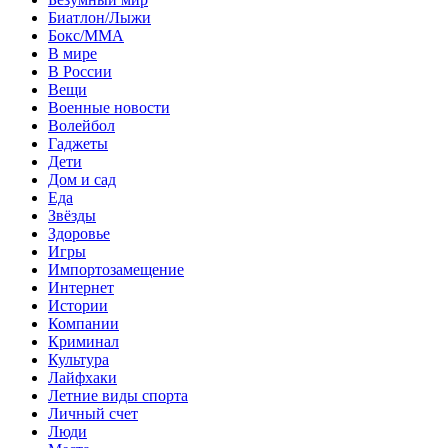
Биатлон/Лыжи
Бокс/MMA
В мире
В России
Вещи
Военные новости
Волейбол
Гаджеты
Дети
Дом и сад
Еда
Звёзды
Здоровье
Игры
Импортозамещение
Интернет
Истории
Компании
Криминал
Культура
Лайфхаки
Летние виды спорта
Личный счет
Люди