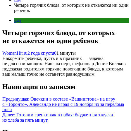
Четыре горячих блюда, от которых не откажется ни один
ребенок
Еда
Четыре горячих блюда, от которых
не откажется ни один ребенок
WomanHit.ru
2 года спустя
0
1 минуты
Накормить ребенка, пусть и в праздник — задачка
не для начинающих. Наш эксперт, шеф-повар Денис Волчков
подсказал родителям горячие новогодние блюда, к которым
ваш малыш точно не останется равнодушным.
Навигация по записям
Предыдущая:
Овечкин в составе «Вашингтона» на игру
с «Торонто». Александр не играл с 19 ноября из-за перелома
ноги
Далее:
Готовим гренки как в пабах: бюджетная закуска
из хлеба за пять минут