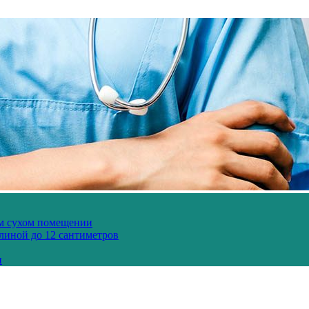
ом сухом помещении
длиной до 12 сантиметров
и