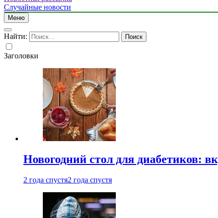
Случайные новости
Меню
Найти:
Заголовки
Новогодний стол для диабетиков: вк
2 года спустя
2 года спустя