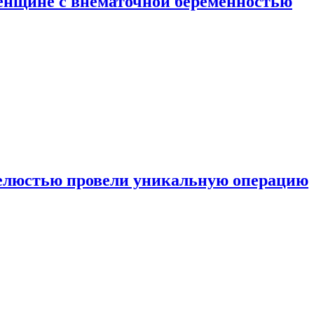
енщине с внематочной беременностью
челюстью провели уникальную операцию