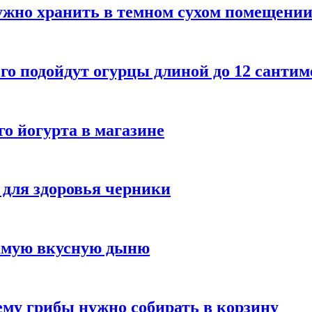
ужно хранить в темном сухом помещени
го подойдут огурцы длиной до 12 сантим
го йогурта в магазине
 для здоровья черники
самую вкусную дыню
му грибы нужно собирать в корзину