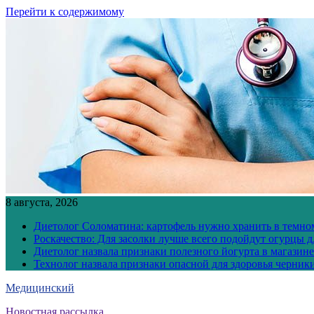
Перейти к содержимому
8 августа, 2026
Диетолог Соломатина: картофель нужно хранить в темн
Роскачество: Для засолки лучше всего подойдут огурцы 
Диетолог назвала признаки полезного йогурта в магазине
Технолог назвала признаки опасной для здоровья черник
Медицинский
Новостная рассылка