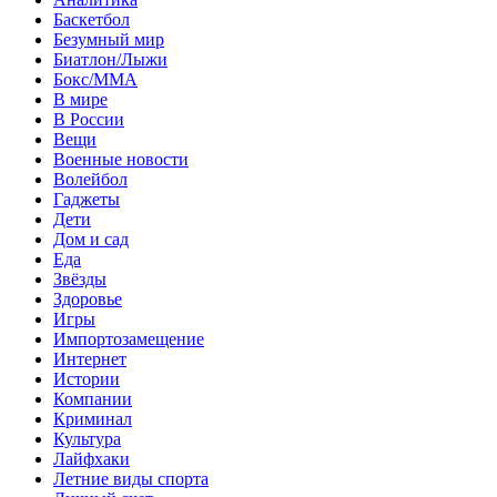
Баскетбол
Безумный мир
Биатлон/Лыжи
Бокс/MMA
В мире
В России
Вещи
Военные новости
Волейбол
Гаджеты
Дети
Дом и сад
Еда
Звёзды
Здоровье
Игры
Импортозамещение
Интернет
Истории
Компании
Криминал
Культура
Лайфхаки
Летние виды спорта