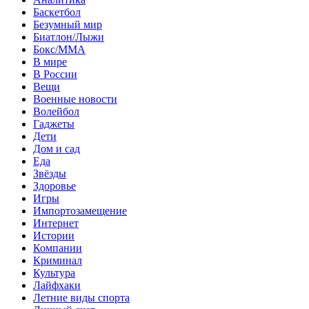
Баскетбол
Безумный мир
Биатлон/Лыжи
Бокс/MMA
В мире
В России
Вещи
Военные новости
Волейбол
Гаджеты
Дети
Дом и сад
Еда
Звёзды
Здоровье
Игры
Импортозамещение
Интернет
Истории
Компании
Криминал
Культура
Лайфхаки
Летние виды спорта