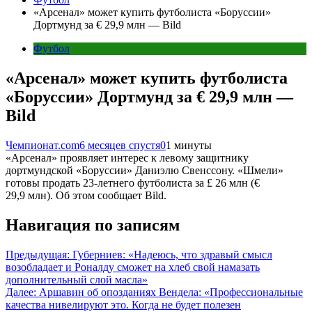
«Арсенал» может купить футболиста «Боруссии»
Дортмунд за € 29,9 млн — Bild
Футбол
«Арсенал» может купить футболиста
«Боруссии» Дортмунд за € 29,9 млн —
Bild
Чемпионат.com
6 месяцев спустя
0
1 минуты
«Арсенал» проявляет интерес к левому защитнику
дортмундской «Боруссии» Даниэлю Свенссону. «Шмели»
готовы продать 23-летнего футболиста за £ 26 млн (€
29,9 млн). Об этом сообщает Bild.
Навигация по записям
Предыдущая:
Губерниев: «Надеюсь, что здравый смысл
возобладает и Роналду сможет на хлеб свой намазать
дополнительный слой масла»
Далее:
Аршавин об опозданиях Вендела: «Профессиональные
качества нивелируют это. Когда не будет полезен