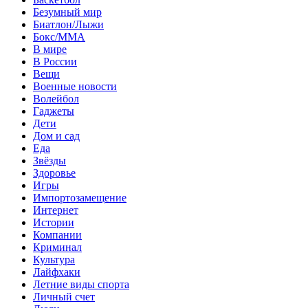
Безумный мир
Биатлон/Лыжи
Бокс/MMA
В мире
В России
Вещи
Военные новости
Волейбол
Гаджеты
Дети
Дом и сад
Еда
Звёзды
Здоровье
Игры
Импортозамещение
Интернет
Истории
Компании
Криминал
Культура
Лайфхаки
Летние виды спорта
Личный счет