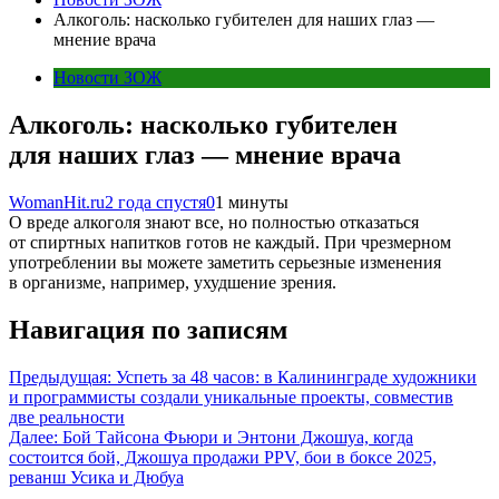
Алкоголь: насколько губителен для наших глаз —
мнение врача
Новости ЗОЖ
Алкоголь: насколько губителен
для наших глаз — мнение врача
WomanHit.ru
2 года спустя
0
1 минуты
О вреде алкоголя знают все, но полностью отказаться
от спиртных напитков готов не каждый. При чрезмерном
употреблении вы можете заметить серьезные изменения
в организме, например, ухудшение зрения.
Навигация по записям
Предыдущая:
Успеть за 48 часов: в Калининграде художники
и программисты создали уникальные проекты, совместив
две реальности
Далее:
Бой Тайсона Фьюри и Энтони Джошуа, когда
состоится бой, Джошуа продажи PPV, бои в боксе 2025,
реванш Усика и Дюбуа